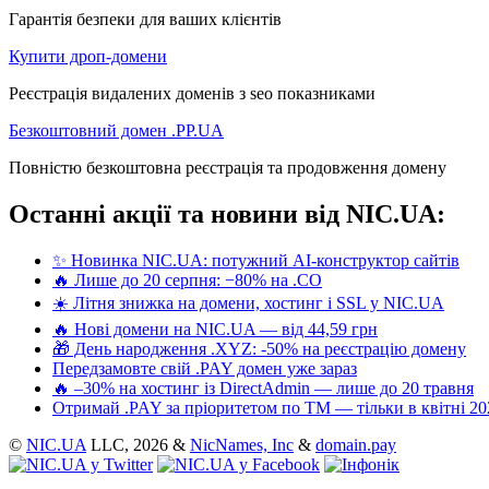
Гарантія безпеки для ваших клієнтів
Купити дроп-домени
Реєстрація видалених доменів з seo показниками
Безкоштовний домен .PP.UA
Повністю безкоштовна реєстрація та продовження домену
Останні акції та новини від NIC.UA:
✨ Новинка NIC.UA: потужний AI-конструктор сайтів
🔥 Лише до 20 серпня: −80% на .CO
☀️ Літня знижка на домени, хостинг і SSL у NIC.UA
🔥 Нові домени на NIC.UA — від 44,59 грн
🎁 День народження .XYZ: -50% на реєстрацію домену
Передзамовте свій .PAY домен уже зараз
🔥 –30% на хостинг із DirectAdmin — лише до 20 травня
Отримай .PAY за пріоритетом по ТМ — тільки в квітні 20
©
NIC.UA
LLC,
2026 &
NicNames, Inc
&
domain.pay